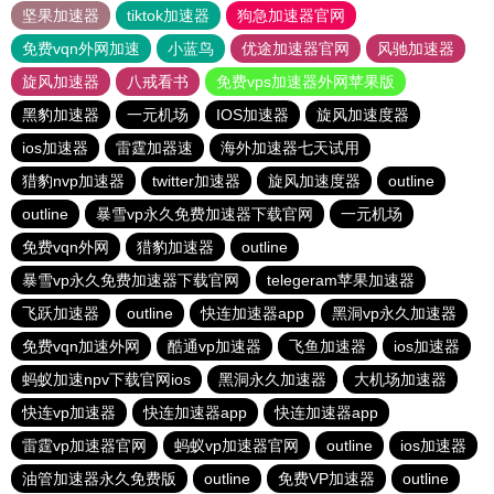
坚果加速器
tiktok加速器
狗急加速器官网
免费vqn外网加速
小蓝鸟
优途加速器官网
风驰加速器
旋风加速器
八戒看书
免费vps加速器外网苹果版
黑豹加速器
一元机场
IOS加速器
旋风加速度器
ios加速器
雷霆加器速
海外加速器七天试用
猎豹nvp加速器
twitter加速器
旋风加速度器
outline
outline
暴雪vp永久免费加速器下载官网
一元机场
免费vqn外网
猎豹加速器
outline
暴雪vp永久免费加速器下载官网
telegeram苹果加速器
飞跃加速器
outline
快连加速器app
黑洞vp永久加速器
免费vqn加速外网
酷通vp加速器
飞鱼加速器
ios加速器
蚂蚁加速npv下载官网ios
黑洞永久加速器
大机场加速器
快连vp加速器
快连加速器app
快连加速器app
雷霆vp加速器官网
蚂蚁vp加速器官网
outline
ios加速器
油管加速器永久免费版
outline
免费VP加速器
outline