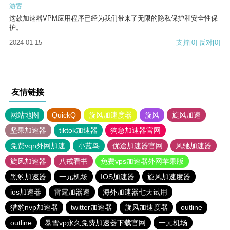
游客
这款加速器VPM应用程序已经为我们带来了无限的隐私保护和安全性保
护。
2024-01-15
支持
[0]
反对
[0]
友情链接
网站地图
QuickQ
旋风加速度器
旋风
旋风加速
坚果加速器
tiktok加速器
狗急加速器官网
免费vqn外网加速
小蓝鸟
优途加速器官网
风驰加速器
旋风加速器
八戒看书
免费vps加速器外网苹果版
黑豹加速器
一元机场
IOS加速器
旋风加速度器
ios加速器
雷霆加器速
海外加速器七天试用
猎豹nvp加速器
twitter加速器
旋风加速度器
outline
outline
暴雪vp永久免费加速器下载官网
一元机场