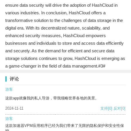
ensure data security will drive the adoption of HashCloud in
various industries. In conclusion, HashCloud offers a
transformative solution to the challenges of data storage in the
digital era. With its decentralized nature, scalability, and
enhanced security measures, HashCloud empowers
businesses and individuals to store and access data efficiently
and securely. As the demand for efficient and secure data
storage solutions continues to grow, HashCloud is emerging as
a game-changer in the field of data management.#3#
评论
游客
这款app就像我的私人导游，带我领略世界各地的美景。
2024-11-11
支持
[0]
反对
[0]
游客
这款加速器VPM应用程序已经为我们带来了无限的隐私保护和安全性保
护。