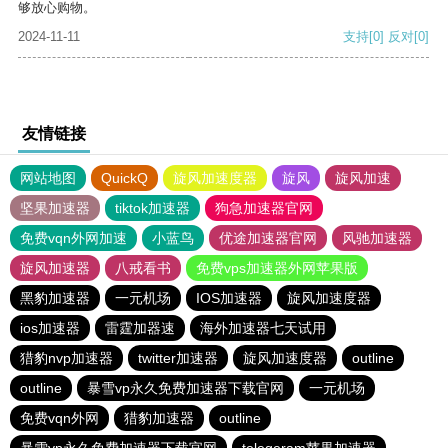
够放心购物。
2024-11-11
支持
[0]
反对
[0]
友情链接
网站地图
QuickQ
旋风加速度器
旋风
旋风加速
坚果加速器
tiktok加速器
狗急加速器官网
免费vqn外网加速
小蓝鸟
优途加速器官网
风驰加速器
旋风加速器
八戒看书
免费vps加速器外网苹果版
黑豹加速器
一元机场
IOS加速器
旋风加速度器
ios加速器
雷霆加器速
海外加速器七天试用
猎豹nvp加速器
twitter加速器
旋风加速度器
outline
outline
暴雪vp永久免费加速器下载官网
一元机场
免费vqn外网
猎豹加速器
outline