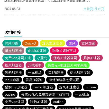
这款app的音乐资源非常优质，可以让我尽情享受音乐的魅力。
2024-08-23
支持
[0]
反对
[0]
友情链接
网站地图
QuickQ
旋风加速度器
旋风
旋风加速
坚果加速器
tiktok加速器
狗急加速器官网
免费vqn外网加速
小蓝鸟
优途加速器官网
风驰加速器
旋风加速器
八戒看书
免费vps加速器外网苹果版
黑豹加速器
一元机场
IOS加速器
旋风加速度器
ios加速器
雷霆加器速
海外加速器七天试用
猎豹nvp加速器
twitter加速器
旋风加速度器
outline
outline
暴雪vp永久免费加速器下载官网
一元机场
免费vqn外网
猎豹加速器
outline