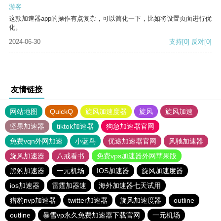
游客
这款加速器app的操作有点复杂，可以简化一下，比如将设置页面进行优
化。
2024-06-30
支持
[0]
反对
[0]
友情链接
网站地图
QuickQ
旋风加速度器
旋风
旋风加速
坚果加速器
tiktok加速器
狗急加速器官网
免费vqn外网加速
小蓝鸟
优途加速器官网
风驰加速器
旋风加速器
八戒看书
免费vps加速器外网苹果版
黑豹加速器
一元机场
IOS加速器
旋风加速度器
ios加速器
雷霆加器速
海外加速器七天试用
猎豹nvp加速器
twitter加速器
旋风加速度器
outline
outline
暴雪vp永久免费加速器下载官网
一元机场