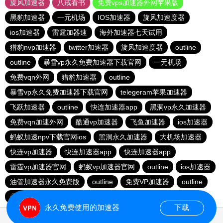
旋风加速器
八戒看书
免费vps加速器外网苹果版
黑豹加速器
一元机场
IOS加速器
旋风加速度器
ios加速器
雷霆加器速
海外加速器七天试用
猎豹nvp加速器
twitter加速器
旋风加速度器
outline
outline
暴雪vp永久免费加速器下载官网
一元机场
免费vqn外网
猎豹加速器
outline
暴雪vp永久免费加速器下载官网
telegeram苹果加速器
飞跃加速器
outline
快连加速器app
黑洞vp永久加速器
免费vqn加速外网
酷通vp加速器
飞鱼加速器
ios加速器
蚂蚁加速npv下载官网ios
黑洞永久加速器
大机场加速器
快连vp加速器
快连加速器app
快连加速器app
雷霆vp加速器官网
蚂蚁vp加速器官网
outline
ios加速器
油管加速器永久免费版
outline
免费VP加速器
outline
永久免费vqn加速外网
永久免费使用的加速器
下载