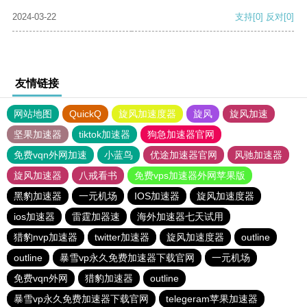
2024-03-22
支持
[0]
反对
[0]
友情链接
网站地图
QuickQ
旋风加速度器
旋风
旋风加速
坚果加速器
tiktok加速器
狗急加速器官网
免费vqn外网加速
小蓝鸟
优途加速器官网
风驰加速器
旋风加速器
八戒看书
免费vps加速器外网苹果版
黑豹加速器
一元机场
IOS加速器
旋风加速度器
ios加速器
雷霆加器速
海外加速器七天试用
猎豹nvp加速器
twitter加速器
旋风加速度器
outline
outline
暴雪vp永久免费加速器下载官网
一元机场
免费vqn外网
猎豹加速器
outline
暴雪vp永久免费加速器下载官网
telegeram苹果加速器